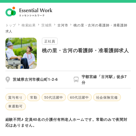
トップ
検索結果
茨城県
古河市
桃の里・古河の看護師・准看護師
求人
正社員
桃の里・古河の看護師・准看護師求人
宇都宮線「古河駅」徒歩7
茨城県古河市横山町1-2-6
分
賞与有り
常勤
50代活躍中
60代活躍中
社会保険完備
車通勤可
経験不問♪ 定員40名の介護付有料老人ホームです。常勤のみで夜間対
応はありません。