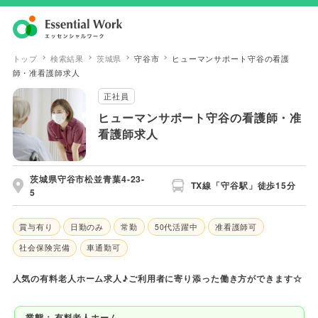
トップ
検索結果
茨城県
守谷市
ヒューマンサポート守谷の看護
師・准看護師求人
正社員
ヒューマンサポート守谷の看護師・准
看護師求人
茨城県守谷市松並青葉4-23-
TX線「守谷駅」徒歩15分
5
賞与有り
日勤のみ
常勤
50代活躍中
准看護師可
社会保険完備
車通勤可
人気の有料老人ホーム求人♪ご利用者に寄り添った働き方ができます☆
業態：
有料老人ホーム