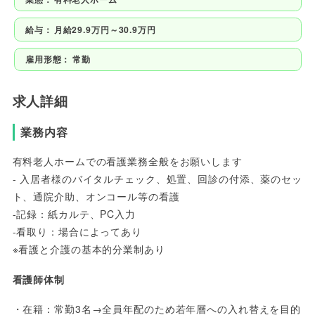
給与：
月給29.9万円～30.9万円
雇用形態：
常勤
求人詳細
業務内容
有料老人ホームでの看護業務全般をお願いします
- 入居者様のバイタルチェック、処置、回診の付添、薬のセッ
ト、通院介助、オンコール等の看護
-記録：紙カルテ、PC入力
-看取り：場合によってあり
※看護と介護の基本的分業制あり
看護師体制
・在籍：常勤3名→全員年配のため若年層への入れ替えを目的